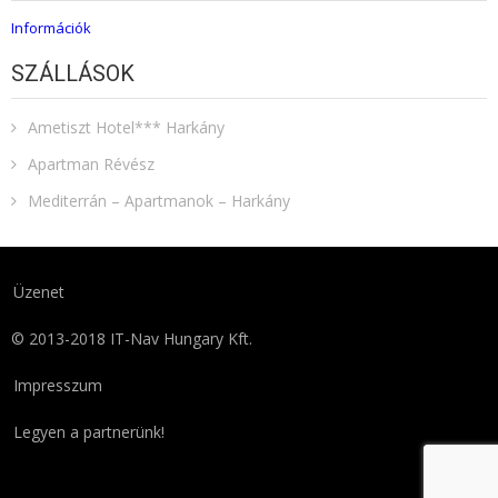
Információk
SZÁLLÁSOK
Ametiszt Hotel*** Harkány
Apartman Révész
Mediterrán – Apartmanok – Harkány
Üzenet
© 2013-2018 IT-Nav Hungary Kft.
Impresszum
Legyen a partnerünk!