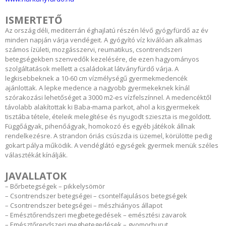
ISMERTETŐ
Az ország déli, mediterrán éghajlatú részén lévő gyógyfürdő az év
minden napján várja vendégeit. A gyógyító víz kiválóan alkalmas
számos ízületi, mozgásszervi, reumatikus, csontrendszeri
betegségekben szenvedők kezelésére, de ezen hagyományos
szolgáltatások mellett a családokat látványfürdő várja. A
legkisebbeknek a 10-60 cm vízmélységű gyermekmedencék
ajánlottak. A lepke medence a nagyobb gyermekeknek kínál
szórakozási lehetőséget a 3000 m2-es vízfelszínnel. A medencéktől
távolabb alakítottak ki Baba-mama parkot, ahol a kisgyermekek
tisztába tétele, ételeik melegítése és nyugodt szieszta is megoldott.
Függőágyak, pihenőágyak, homokozó és egyéb játékok állnak
rendelkezésre. A strandon óriás csúszda is üzemel, körülötte pedig
gokart pálya működik. A vendéglátó egységek gyermek menük széles
választékát kínálják.
JAVALLATOK
– Bőrbetegségek – pikkelysömör
– Csontrendszer betegségei – csontelfajulásos betegségek
– Csontrendszer betegségei – mészhiányos állapot
– Emésztőrendszeri megbetegedések – emésztési zavarok
– Emésztőrendszeri megbetegedések – gyomorhurut