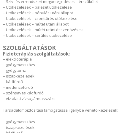
– Szív- és érrendszeri megbetegedések – érszűkület
– Utókezelések – baleset utókezelése
– Utókezelések – bénulás utáni állapot
– Utókezelések – csonttörés utókezelése
– Utókezelések – műtét utáni állapot
– Utókezelések – műtét utáni összenövések
– Utókezelések – sérülés utókezelése
SZOLGÁLTATÁSOK
Fizioterápiás szolgáltatások:
– elektroterápia
– gyógymasszázs
– gyógytorna
– iszapkezelések
– kádfürdő
– medencefürdő
– szénsavas kádfürdő
– víz alatti vízsugármasszázs
Társadalombiztosítási támogatással igénybe vehető kezelések:
– gyógymasszázs
– iszapkezelések