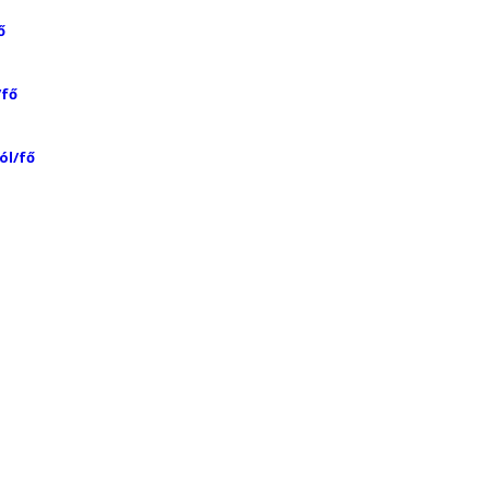
ő
/fő
ól/fő