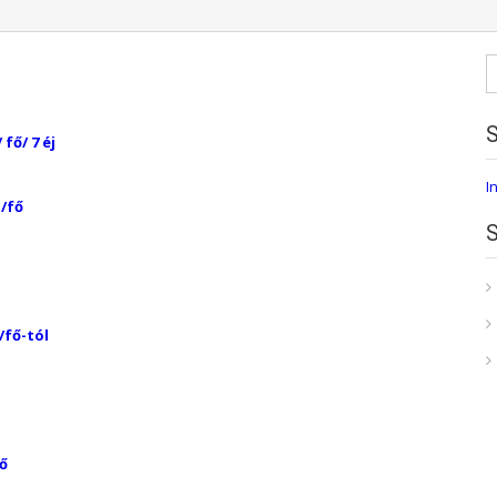
K
 fő/ 7 éj
I
-/fő
/fő-tól
fő