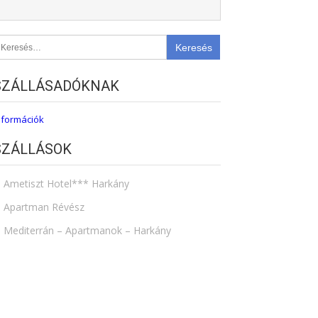
eresés:
SZÁLLÁSADÓKNAK
nformációk
SZÁLLÁSOK
Ametiszt Hotel*** Harkány
Apartman Révész
Mediterrán – Apartmanok – Harkány