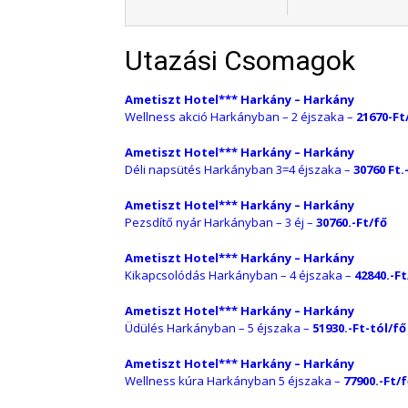
Utazási Csomagok
Ametiszt Hotel*** Harkány – Harkány
Wellness akció Harkányban – 2 éjszaka –
21670-Ft/
Ametiszt Hotel*** Harkány – Harkány
Déli napsütés Harkányban 3=4 éjszaka –
30760 Ft.
Ametiszt Hotel*** Harkány – Harkány
Pezsdítő nyár Harkányban – 3 éj –
30760.-Ft/fő
Ametiszt Hotel*** Harkány – Harkány
Kikapcsolódás Harkányban – 4 éjszaka –
42840.-Ft
Ametiszt Hotel*** Harkány – Harkány
Üdülés Harkányban – 5 éjszaka –
51930.-Ft-tól/fő
Ametiszt Hotel*** Harkány – Harkány
Wellness kúra Harkányban 5 éjszaka –
77900.-Ft/