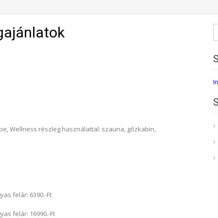
K
ajánlatok
I
e, Wellness részleg használattal: szauna, gőzkabin,
 felár: 6390.-Ft
 felár: 16990.-Ft