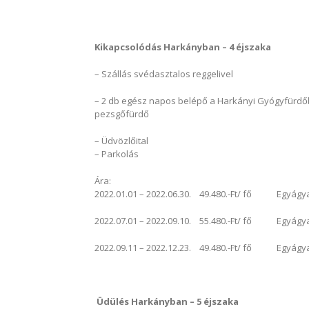
Kikapcsolódás Harkányban – 4 éjszaka
– Szállás svédasztalos reggelivel
– 2 db egész napos belépő a Harkányi Gyógyfürdőb
pezsgőfürdő
– Üdvözlőital
– Parkolás
Ára:
2022.01.01 – 2022.06.30. 49.480.-Ft/ fő Egyágyas 
2022.07.01 – 2022.09.10. 55.480.-Ft/ fő Egyágyas 
2022.09.11 – 2022.12.23. 49.480.-Ft/ fő Egyágyas 
Üdülés Harkányban – 5 éjszaka