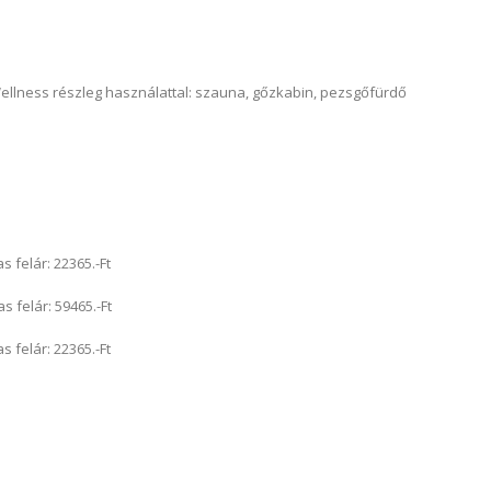
ellness részleg használattal: szauna, gőzkabin, pezsgőfürdő
felár: 22365.-Ft
felár: 59465.-Ft
felár: 22365.-Ft