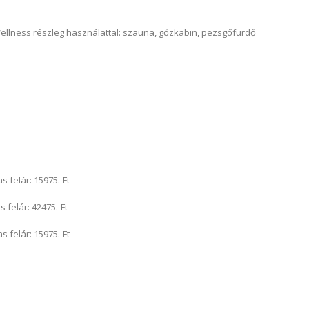
ellness részleg használattal: szauna, gőzkabin, pezsgőfürdő
felár: 15975.-Ft
elár: 42475.-Ft
felár: 15975.-Ft