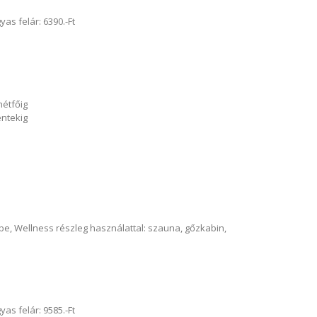
 felár: 6390.-Ft
hétfőig
éntekig
e, Wellness részleg használattal: szauna, gőzkabin,
 felár: 9585.-Ft