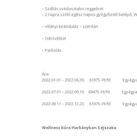
– Szállás svédasztalos reggelivel
– 2 napra szóló egész napos gyógyfürdő belépő, W
– villányi kirándulás – szerdán
– Üdvözlőital
– Parkolás
Ára:
2022.01.01 – 2022.06.30. 61975.-Ft/fő Egyágyas 
2022.07.01 – 2022.09.10 69475.-Ft/fő Egyágyas f
2022.09.11 – 2022.12.23. 61975.-Ft/fő Egyágyas 
Wellness kúra Harkányban 5 éjszaka