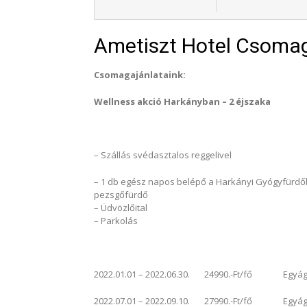
Ametiszt Hotel Csomag
Csomagajánlataink:
Wellness akció Harkányban – 2 éjszaka
– Szállás svédasztalos reggelivel
– 1 db egész napos belépő a Harkányi Gyógyfürdőb
pezsgőfürdő
– Üdvözlőital
– Parkolás
2022.01.01 – 2022.06.30. 24990.-Ft/fő Egyágyas
2022.07.01 – 2022.09.10. 27990.-Ft/fő Egyágyas