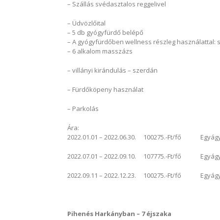
– Szállás svédasztalos reggelivel
– Üdvözlőital
– 5 db gyógyfürdő belépő
– A gyógyfürdőben wellness részleg használattal:
– 6 alkalom masszázs
– villányi kirándulás – szerdán
– Fürdőköpeny használat
– Parkolás
Ára:
2022.01.01 – 2022.06.30. 100275.-Ft/fő Egyágyas
2022.07.01 – 2022.09.10. 107775.-Ft/fő Egyágyas
2022.09.11 – 2022.12.23. 100275.-Ft/fő Egyágyas
Pihenés Harkányban – 7 éjszaka