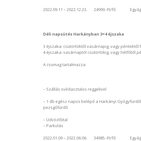
2022.09.11 – 2022.12.23. 24990.-Ft/fő Egyágyas
Déli napsütés Harkányban 3=4 éjszaka
3 éjszaka: csütörtöktől vasárnapig, vagy péntektől 
4 éjszaka: vasárnaptól csütörtökig, vagy hétfőtől p
A csomag tartalmazza:
– Szállás svédasztalos reggelivel
– 1 db egész napos belépő a Harkányi Gyógyfürdőb
pezsgőfürdő
– Üdvözlőital
– Parkolás
2022.01.09 – 2022.06.06. 34985.-Ft/fő Egyágyas