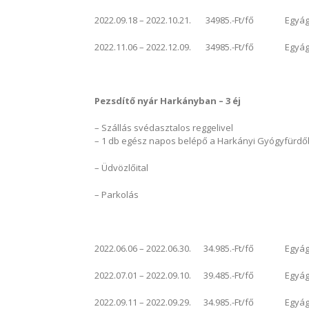
2022.09.18 – 2022.10.21. 34985.-Ft/fő Egyágyas
2022.11.06 – 2022.12.09. 34985.-Ft/fő Egyágyas
Pezsdítő nyár Harkányban – 3 éj
– Szállás svédasztalos reggelivel
– 1 db egész napos belépő a Harkányi Gyógyfürdőb
– Üdvözlőital
– Parkolás
2022.06.06 – 2022.06.30. 34.985.-Ft/fő Egyágya
2022.07.01 – 2022.09.10. 39.485.-Ft/fő Egyágya
2022.09.11 – 2022.09.29. 34.985.-Ft/fő Egyágya