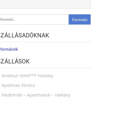
eresés:
SZÁLLÁSADÓKNAK
nformációk
SZÁLLÁSOK
Ametiszt Hotel*** Harkány
Apartman Révész
Mediterrán – Apartmanok – Harkány