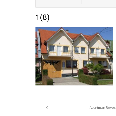
1(8)
Bejegyzés
navigáció
Apartman Révés