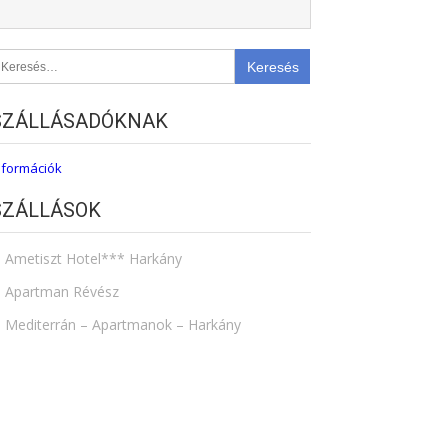
eresés:
SZÁLLÁSADÓKNAK
nformációk
SZÁLLÁSOK
Ametiszt Hotel*** Harkány
Apartman Révész
Mediterrán – Apartmanok – Harkány