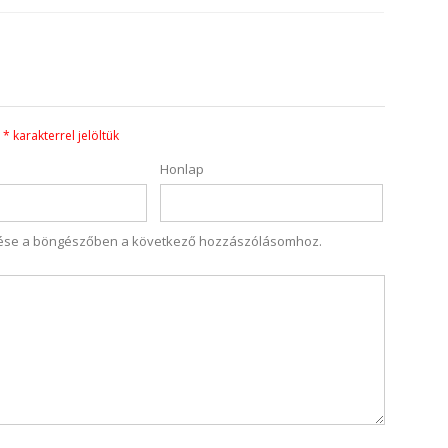
t
*
karakterrel jelöltük
Honlap
tése a böngészőben a következő hozzászólásomhoz.