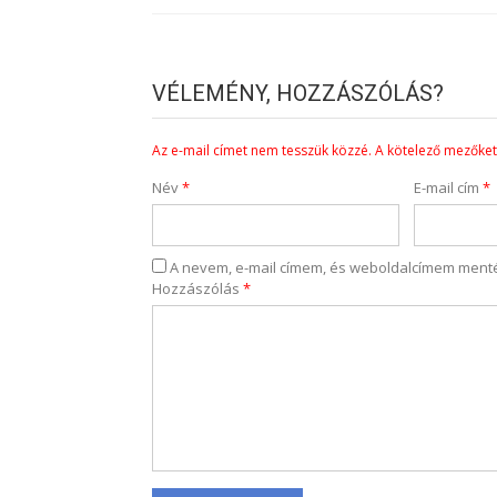
VÉLEMÉNY, HOZZÁSZÓLÁS?
Az e-mail címet nem tesszük közzé.
A kötelező mezőke
Név
*
E-mail cím
*
A nevem, e-mail címem, és weboldalcímem men
Hozzászólás
*