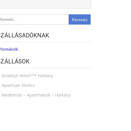
eresés:
SZÁLLÁSADÓKNAK
nformációk
SZÁLLÁSOK
Ametiszt Hotel*** Harkány
Apartman Révész
Mediterrán – Apartmanok – Harkány