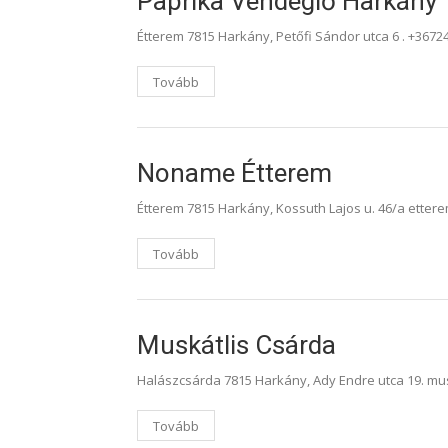
Paprika Vendéglő Harkány
Étterem 7815 Harkány, Petőfi Sándor utca 6 . +3672
Tovább
Noname Étterem
Étterem 7815 Harkány, Kossuth Lajos u. 46/a ett
Tovább
Muskátlis Csárda
Halászcsárda 7815 Harkány, Ady Endre utca 19. mu
Tovább