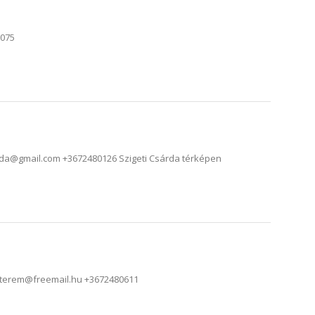
9075
arda@gmail.com +3672480126 Szigeti Csárda térképen
aetterem@freemail.hu +3672480611