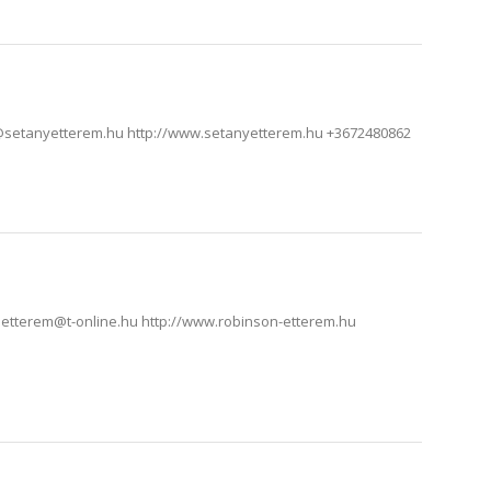
y@setanyetterem.hu http://www.setanyetterem.hu +3672480862
n.etterem@t-online.hu http://www.robinson-etterem.hu