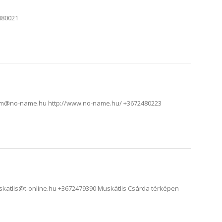
480021
erem@no-name.hu http://www.no-name.hu/ +3672480223
skatlis@t-online.hu +3672479390 Muskátlis Csárda térképen