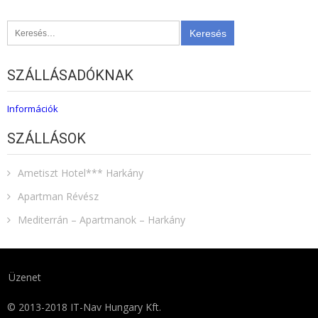
Keresés:
SZÁLLÁSADÓKNAK
Információk
SZÁLLÁSOK
Ametiszt Hotel*** Harkány
Apartman Révész
Mediterrán – Apartmanok – Harkány
Üzenet
© 2013-2018 IT-Nav Hungary Kft.