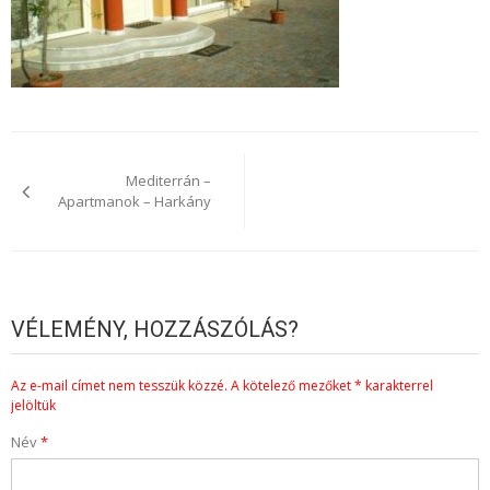
Bejegyzés
navigáció
Mediterrán –
Apartmanok – Harkány
VÉLEMÉNY, HOZZÁSZÓLÁS?
Az e-mail címet nem tesszük közzé.
A kötelező mezőket
*
karakterrel
jelöltük
Név
*